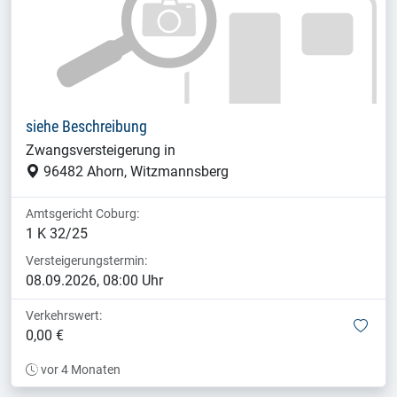
siehe Beschreibung
Zwangsversteigerung in
96482 Ahorn, Witzmannsberg
Amtsgericht Coburg:
1 K 32/25
Versteigerungstermin:
08.09.2026, 08:00 Uhr
Verkehrswert:
mer
0,00 €
vor 4 Monaten