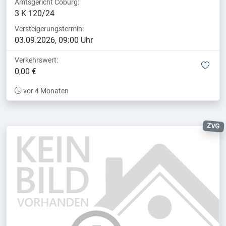
Amtsgericht Coburg:
3 K 120/24
Versteigerungstermin:
03.09.2026, 09:00 Uhr
Verkehrswert:
mer
0,00 €
vor 4 Monaten
ZVG