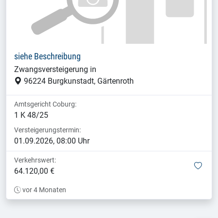
siehe Beschreibung
Zwangsversteigerung in
96224 Burgkunstadt, Gärtenroth
Amtsgericht Coburg:
1 K 48/25
Versteigerungstermin:
01.09.2026, 08:00 Uhr
Verkehrswert:
mer
64.120,00 €
vor 4 Monaten