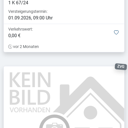
1 K 67/24
Versteigerungstermin:
01.09.2026, 09:00 Uhr
Verkehrswert:
mer
0,00 €
vor 2 Monaten
ZVG