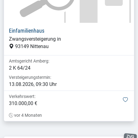
Einfamilienhaus
Zwangsversteigerung in
93149 Nittenau
Amtsgericht Amberg:
2 K 64/24
Versteigerungstermin:
13.08.2026, 09:30 Uhr
Verkehrswert:
mer
310.000,00 €
vor 4 Monaten
ZVG